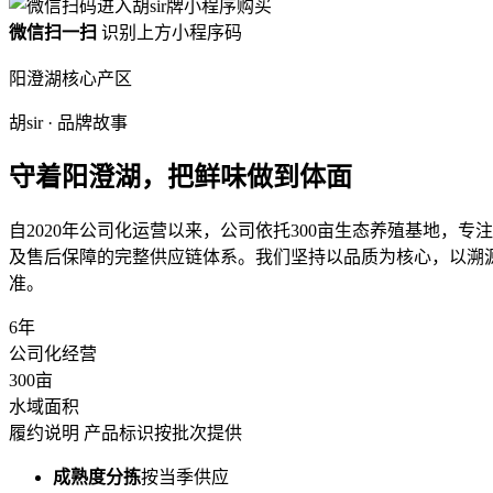
微信扫一扫
识别上方小程序码
阳澄湖核心产区
胡sir · 品牌故事
守着阳澄湖，把鲜味做到体面
自
2020年
公司化运营以来，公司依托
300亩
生态养殖基地，专注
及售后保障的完整供应链体系。我们坚持以品质为核心，以溯
准。
6
年
公司化经营
300
亩
水域面积
履约说明
产品标识按批次提供
成熟度分拣
按当季供应