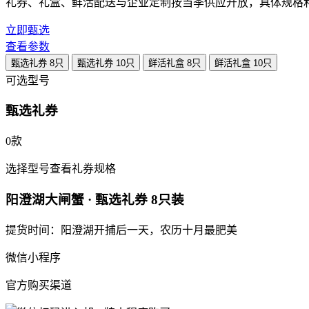
礼券、礼盒、鲜活配送与企业定制按当季供应开放，具体规格
立即甄选
查看参数
甄选礼券
8只
甄选礼券
10只
鲜活礼盒
8只
鲜活礼盒
10只
可选型号
甄选礼券
0款
选择型号查看礼券规格
阳澄湖大闸蟹 · 甄选礼券 8只装
提货时间：阳澄湖开捕后一天，农历十月最肥美
微信小程序
官方购买渠道