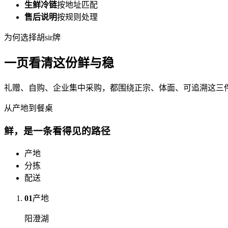
生鲜冷链
按地址匹配
售后说明
按规则处理
为何选择胡sir牌
一页看清这份鲜与稳
礼赠、自购、企业集中采购，都围绕正宗、体面、可追溯这三
从产地到餐桌
鲜，是一条看得见的路径
产地
分拣
配送
01
产地
阳澄湖