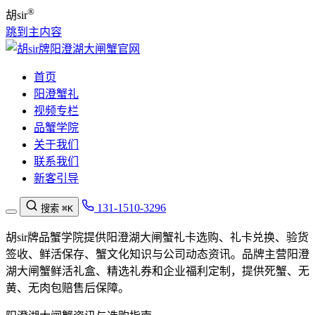
®
胡sir
跳到主内容
首页
阳澄蟹礼
视频专栏
品蟹学院
关于我们
联系我们
新客引导
131-1510-3296
搜索
⌘K
胡sir牌品蟹学院提供阳澄湖大闸蟹礼卡选购、礼卡兑换、验货
签收、鲜活保存、蟹文化知识与公司动态资讯。品牌主营阳澄
湖大闸蟹鲜活礼盒、精选礼券和企业福利定制，提供死蟹、无
黄、无肉包赔售后保障。