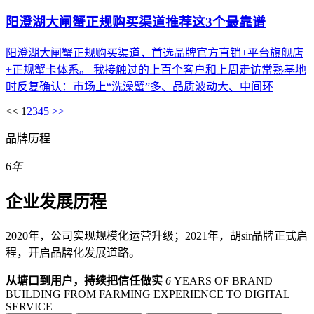
阳澄湖大闸蟹正规购买渠道推荐这3个最靠谱
阳澄湖大闸蟹正规购买渠道，首选品牌官方直销+平台旗舰店
+正规蟹卡体系。 我接触过的上百个客户和上周走访常熟基地
时反复确认：市场上“洗澡蟹”多、品质波动大、中间环
<<
1
2
3
4
5
>>
品牌历程
6
年
企业发展历程
2020年，公司实现规模化运营升级；2021年，胡sir品牌正式启
程，开启品牌化发展道路。
从塘口到用户，持续把信任做实
6
YEARS OF BRAND
BUILDING FROM FARMING EXPERIENCE TO DIGITAL
SERVICE