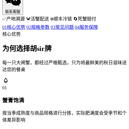
联系客服
✅
产地溯源
🦀
活蟹配送
❄️
顺丰冷链
🔄
死蟹赔付
01
核心优势
02
规格参数
03
常见问题
04
服务保障
核心优势
为何选择胡sir牌
每一只大闸蟹，都经过严格甄选，只为将最鲜美的秋日滋味送
达您的餐桌
01
蟹膏饱满
按当季成熟度与商品规格进行分拣，实际肥满度会受季节和个
体差异影响