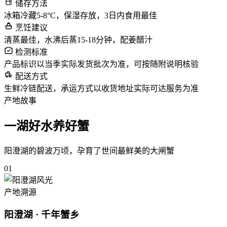
储存方法
冰箱冷藏5-8°C，保湿存放，3日内食用最佳
烹饪建议
清蒸最佳，水沸后蒸15-18分钟，配姜醋汁
检测标准
产品标识以当季实际发货批次为准，可按随附说明核验
配送方式
生鲜冷链配送，承运方式以收货地址实际可达服务为准
产地故事
一湖好水养好蟹
阳澄湖的碧波万顷，孕育了世间最鲜美的大闸蟹
01
产地溯源
阳澄湖 · 千年蟹乡