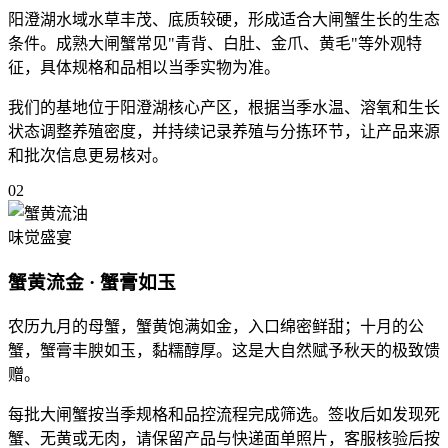
阳澄湖水域水草丰茂、底质较硬，形成适合大闸蟹生长的生态
条件。成熟大闸蟹常见
"青背、白肚、金爪、黄毛"
等外观特
征，具体规格和品相以当季实物为准。
我们的基地位于阳澄湖核心产区，根据当季水温、溶氧和生长
状态调整养殖密度，并持续记录养殖与分拣环节，让产品来源
和批次信息更易核对。
02
味觉盛宴
蟹黄流金 · 蟹膏如玉
农历九月的母蟹，蟹黄饱满如金，入口绵密鲜甜；十月的公
蟹，
蟹膏丰腴如玉，黏糯醇厚
。这是大自然赋予秋天的极致馈
赠。
每批大闸蟹按当季规格和品控流程完成筛选。签收后如发现死
蟹、无黄或无肉，请保留产品与快递面单照片，客服核验后按