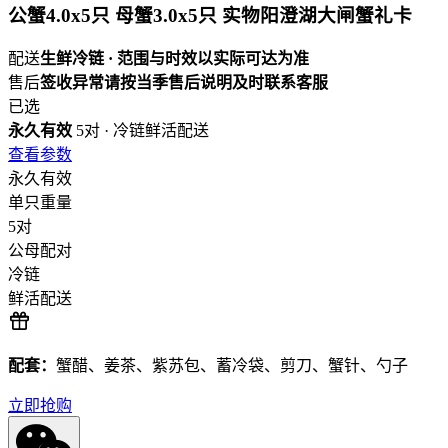
公蟹4.0x5只 母蟹3.0x5只 实物阳澄湖大闸蟹礼卡
配送
生鲜冷链 · 范围与时效以实际可达为准
售后
签收异常请按当季售后说明及时联系客服
已选
永久有效
5对 · 冷链鲜活配送
查看参数
永久有效
单只重量
5对
公母配对
冷链
鲜活配送
配套：
蟹醋、姜茶、紫苏包、蓄冷袋、剪刀、蟹针、勺子
立即抢购