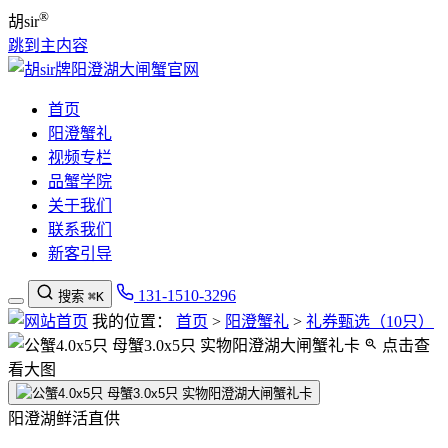
®
胡sir
跳到主内容
首页
阳澄蟹礼
视频专栏
品蟹学院
关于我们
联系我们
新客引导
131-1510-3296
搜索
⌘K
我的位置：
首页
>
阳澄蟹礼
>
礼券甄选（10只）
点击查
看大图
阳澄湖鲜活直供