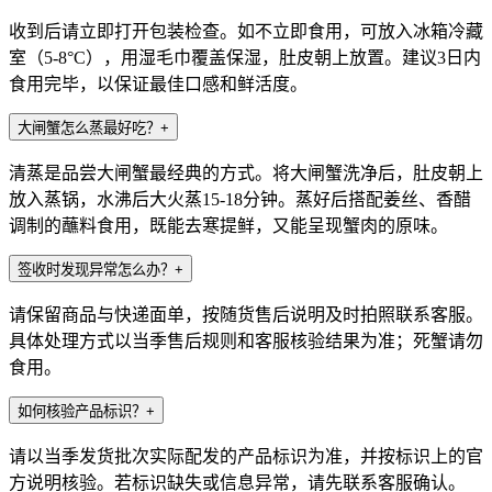
收到后请立即打开包装检查。如不立即食用，可放入冰箱冷藏
室（5-8°C），用湿毛巾覆盖保湿，肚皮朝上放置。建议3日内
食用完毕，以保证最佳口感和鲜活度。
大闸蟹怎么蒸最好吃？
+
清蒸是品尝大闸蟹最经典的方式。将大闸蟹洗净后，肚皮朝上
放入蒸锅，水沸后大火蒸15-18分钟。蒸好后搭配姜丝、香醋
调制的蘸料食用，既能去寒提鲜，又能呈现蟹肉的原味。
签收时发现异常怎么办？
+
请保留商品与快递面单，按随货售后说明及时拍照联系客服。
具体处理方式以当季售后规则和客服核验结果为准；死蟹请勿
食用。
如何核验产品标识？
+
请以当季发货批次实际配发的产品标识为准，并按标识上的官
方说明核验。若标识缺失或信息异常，请先联系客服确认。