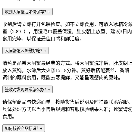
收到大闸蟹后如何保存？
+
收到后请立即打开包装检查。如不立即食用，可放入冰箱冷藏
室（5-8°C），用湿毛巾覆盖保湿，肚皮朝上放置。建议3日内
食用完毕，以保证最佳口感和鲜活度。
大闸蟹怎么蒸最好吃？
+
清蒸是品尝大闸蟹最经典的方式。将大闸蟹洗净后，肚皮朝上
放入蒸锅，水沸后大火蒸15-18分钟。蒸好后搭配姜丝、香醋
调制的蘸料食用，既能去寒提鲜，又能呈现蟹肉的原味。
签收时发现异常怎么办？
+
请保留商品与快递面单，按随货售后说明及时拍照联系客服。
具体处理方式以当季售后规则和客服核验结果为准；死蟹请勿
食用。
如何核验产品标识？
+