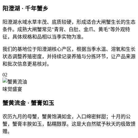
阳澄湖 · 千年蟹乡
阳澄湖水域水草丰茂、底质较硬，形成适合大闸蟹生长的生态
条件。成熟大闸蟹常见
"青背、白肚、金爪、黄毛"
等外观特
征，具体规格和品相以当季实物为准。
我们的基地位于阳澄湖核心产区，根据当季水温、溶氧和生长
状态调整养殖密度，并持续记录养殖与分拣环节，让产品来源
和批次信息更易核对。
02
味觉盛宴
蟹黄流金 · 蟹膏如玉
农历九月的母蟹，蟹黄饱满如金，入口绵密鲜甜；十月的公
蟹，
蟹膏丰腴如玉，黏糯醇厚
。这是大自然赋予秋天的极致馈
赠。