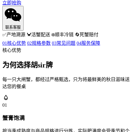
立即抢购
联系客服
✅
产地溯源
🦀
活蟹配送
❄️
顺丰冷链
🔄
死蟹赔付
01
核心优势
02
规格参数
03
常见问题
04
服务保障
核心优势
为何选择胡sir牌
每一只大闸蟹，都经过严格甄选，只为将最鲜美的秋日滋味送
达您的餐桌
01
蟹膏饱满
按当季成熟度与商品规格进行分拣，实际肥满度会受季节和个