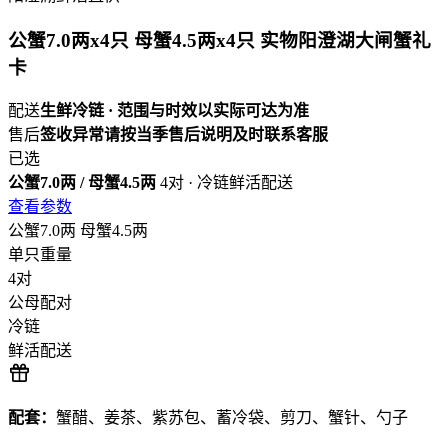
公蟹7.0两x4只 母蟹4.5两x4只 实物阳澄湖大闸蟹礼
卡
配送
生鲜冷链 · 范围与时效以实际可达为准
售后
签收异常请按当季售后说明及时联系客服
已选
公蟹7.0两 / 母蟹4.5两
4对 · 冷链鲜活配送
查看参数
公蟹7.0两
母蟹4.5两
单只重量
4对
公母配对
冷链
鲜活配送
配套：
蟹醋、姜茶、紫苏包、蓄冷袋、剪刀、蟹针、勺子