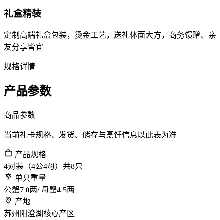
礼盒精装
定制高端礼盒包装，烫金工艺，送礼体面大方，商务馈赠、亲
友分享皆宜
规格详情
产品参数
商品参数
当前礼卡规格、发货、储存与烹饪信息以此表为准
产品规格
4对装（4公4母）共8只
单只重量
公蟹7.0两/ 母蟹4.5两
产地
苏州阳澄湖核心产区