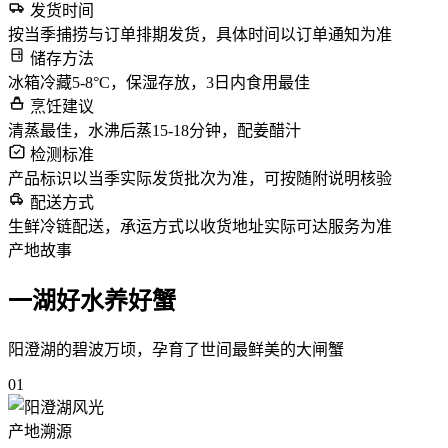
发货时间
按当季捕捞与订单排期发货，具体时间以订单通知为准
储存方法
冰箱冷藏5-8°C，保湿存放，3日内食用最佳
烹饪建议
清蒸最佳，水沸后蒸15-18分钟，配姜醋汁
检测标准
产品标识以当季实际发货批次为准，可按随附说明核验
配送方式
生鲜冷链配送，承运方式以收货地址实际可达服务为准
产地故事
一湖好水养好蟹
阳澄湖的碧波万顷，孕育了世间最鲜美的大闸蟹
01
产地溯源