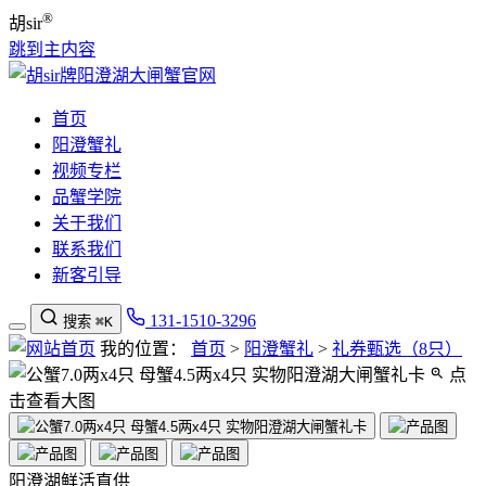
®
胡sir
跳到主内容
首页
阳澄蟹礼
视频专栏
品蟹学院
关于我们
联系我们
新客引导
131-1510-3296
搜索
⌘K
我的位置：
首页
>
阳澄蟹礼
>
礼券甄选（8只）
点
击查看大图
阳澄湖鲜活直供