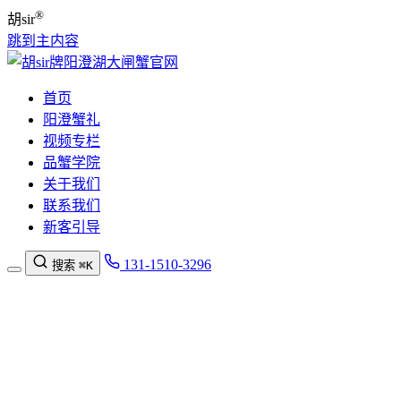
®
胡sir
跳到主内容
首页
阳澄蟹礼
视频专栏
品蟹学院
关于我们
联系我们
新客引导
131-1510-3296
搜索
⌘K