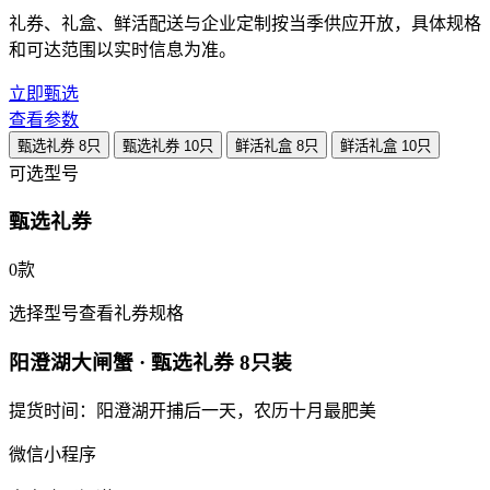
礼券、礼盒、鲜活配送与企业定制按当季供应开放，具体规格
和可达范围以实时信息为准。
立即甄选
查看参数
甄选礼券
8只
甄选礼券
10只
鲜活礼盒
8只
鲜活礼盒
10只
可选型号
甄选礼券
0款
选择型号查看礼券规格
阳澄湖大闸蟹 · 甄选礼券 8只装
提货时间：阳澄湖开捕后一天，农历十月最肥美
微信小程序