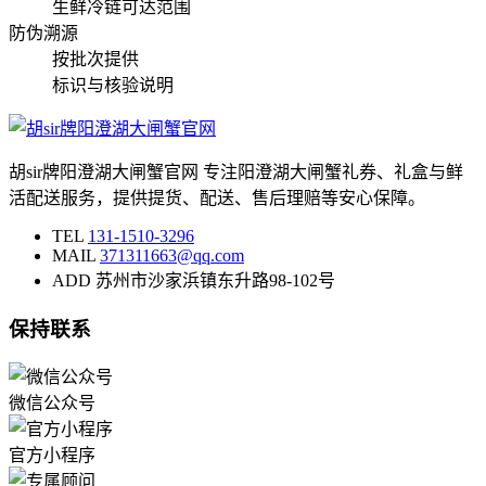
生鲜冷链可达范围
防伪溯源
按批次
提供
标识与核验说明
胡sir牌阳澄湖大闸蟹官网 专注阳澄湖大闸蟹礼券、礼盒与鲜
活配送服务，提供提货、配送、售后理赔等安心保障。
TEL
131-1510-3296
MAIL
371311663@qq.com
ADD
苏州市沙家浜镇东升路98-102号
保持联系
微信公众号
官方小程序