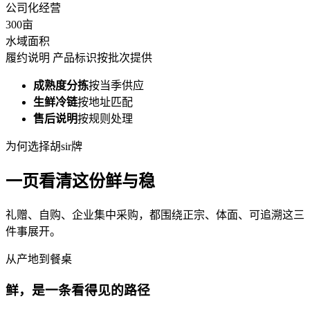
公司化经营
300
亩
水域面积
履约说明
产品标识按批次提供
成熟度分拣
按当季供应
生鲜冷链
按地址匹配
售后说明
按规则处理
为何选择胡sir牌
一页看清这份鲜与稳
礼赠、自购、企业集中采购，都围绕正宗、体面、可追溯这三
件事展开。
从产地到餐桌
鲜，是一条看得见的路径