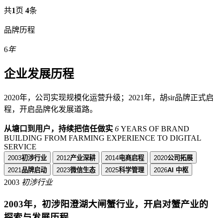
共
1
页
4
条
品牌历程
6
年
企业发展历程
2020年，公司实现规模化运营升级；2021年，胡sir品牌正式启
程，开启品牌化发展道路。
从塘口到用户，持续把信任做实
6
YEARS OF BRAND
BUILDING FROM FARMING EXPERIENCE TO DIGITAL
SERVICE
2003
初涉行业
2012
产业深耕
2014
电商启程
2020
公司拓展
2021
品牌启动
2023
微信生态
2025
科学管理
2026
AI 中枢
2003
初涉行业
2003年，初涉阳澄湖大闸蟹行业，开启对蟹产业的
探索与发展历程。