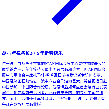
胡sir牌祝各位2019年新春快乐！
位于波兰首都华沙市郊的PTAK国际会展中心是中东欧最大的
展览馆之一，每年接待大量中国参展商和访客。PTAK国际会
展中心董事会主席托马什·希普瓦日前接受记者专访时表示，
中国经济正强劲恢复，波中商业合作潜力巨大。希普瓦近日赴
中国参加一个国际合作论坛，就疫情后如何重启会展行业发表
演讲。他启程前告诉记者，此行最重要的目的是和中国的朋
友、同事、合作伙伴再续联系，“把合作带回波兰，并邀请有
兴趣在欧盟扩展商业版