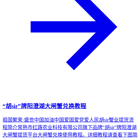
“胡sir”牌阳澄湖大闸蟹兑换教程
祖国繁荣·盛世中国加油中国爱国爱党爱人民胡sir蟹业提货流
程简介常熟市红路农业科技有限公司旗下品牌“胡sir”牌阳澄湖
大闸蟹提货平台大闸蟹兑换使用教程。详细教程请查看下图简