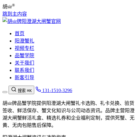
®
胡sir
跳到主内容
首页
阳澄蟹礼
视频专栏
品蟹学院
关于我们
联系我们
新客引导
131-1510-3296
搜索
⌘K
胡sir牌品蟹学院提供阳澄湖大闸蟹礼卡选购、礼卡兑换、验货
签收、鲜活保存、蟹文化知识与公司动态资讯。品牌主营阳澄
湖大闸蟹鲜活礼盒、精选礼券和企业福利定制，提供死蟹、无
黄、无肉包赔售后保障。