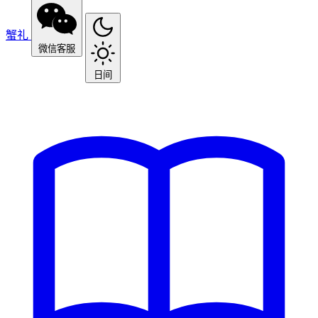
蟹礼
微信客服
日间