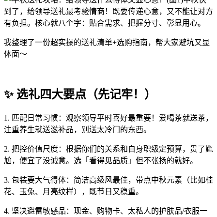
到了，给领导送礼最考验情商！既要传递心意，又不能让对方
有负担。核心就八个字：贴合需求、把握分寸、彰显用心。
我整理了一份超实操的送礼清单+选购指南，帮大家避坑又显
体面～
✨ 选礼四大要点（先记牢！）
1. 匹配日常习惯：观察领导平时喜好最重要！爱喝茶就送茶，
注重养生就送滋补品，别送太冷门的东西。
2. 把控价值尺度：根据你们的关系和自身职级定预算，贵了尴
尬，便宜了没诚意。选「看得见品质」但不张扬的就好。
3. 包装要大气得体：简洁高级风最佳，带点中秋元素（比如桂
花、玉兔、月亮纹样），既节日又稳重。
4. 坚决避雷敏感品：现金、购物卡、太私人的护肤品/衣服一