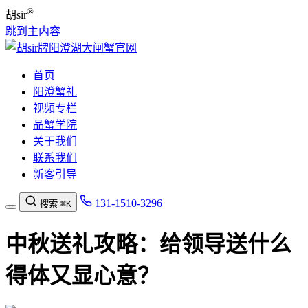
®
胡sir
跳到主内容
首页
阳澄蟹礼
视频专栏
品蟹学院
关于我们
联系我们
新客引导
131-1510-3296
搜索
⌘K
中秋送礼攻略：给领导送什么
得体又显心意？