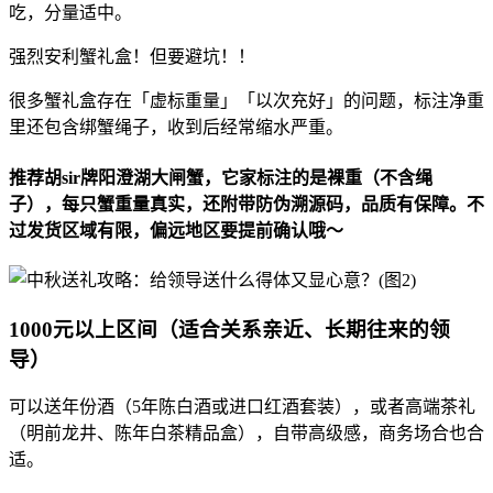
吃，分量适中。
强烈安利蟹礼盒！但要避坑！！
很多蟹礼盒存在「虚标重量」「以次充好」的问题，标注净重
里还包含绑蟹绳子，收到后经常缩水严重。
推荐
胡sir牌阳澄湖大闸蟹
，它家标注的是裸重（不含绳
子），每只蟹重量真实，还附带防伪溯源码，品质有保障。不
过发货区域有限，偏远地区要提前确认哦～
1000元以上区间（适合关系亲近、长期往来的领
导）
可以送年份酒（5年陈白酒或进口红酒套装），或者高端茶礼
（明前龙井、陈年白茶精品盒），自带高级感，商务场合也合
适。