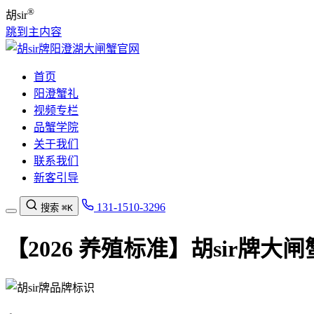
®
胡sir
跳到主内容
首页
阳澄蟹礼
视频专栏
品蟹学院
关于我们
联系我们
新客引导
131-1510-3296
搜索
⌘K
【2026 养殖标准】胡sir牌大