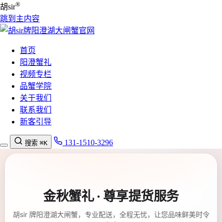
®
胡sir
跳到主内容
首页
阳澄蟹礼
视频专栏
品蟹学院
关于我们
联系我们
新客引导
131-1510-3296
搜索
⌘K
金秋蟹礼 · 尊享提货服务
胡sir 牌阳澄湖大闸蟹，专业配送，全程无忧，让您品味鲜美时令