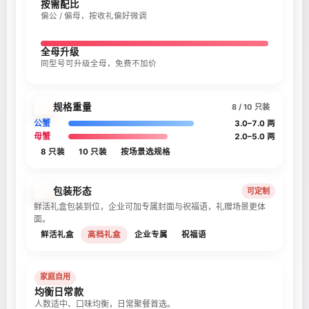
按需配比
偏公 / 偏母，按收礼偏好微调
全母升级
同型号可升级全母，免费不加价
规格重量
8 / 10 只装
公蟹
3.0–7.0 两
母蟹
2.0–5.0 两
8 只装
10 只装
按场景选规格
包装形态
可定制
鲜活礼盒包装到位，企业可加专属封面与祝福语，礼赠场景更体
面。
鲜活礼盒
高档礼盒
企业专属
祝福语
家庭自用
均衡日常款
人数适中、口味均衡，日常聚餐首选。