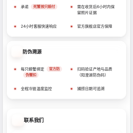
承诺
需在收货后6小时内保
死蟹按只赔付
留照片证据
24小时客服快速响应
官方旗舰店官方保障
防伪溯源
每只螃蟹绑定
扫码验证产地与品质
官方防
（阳澄湖防伪码）
伪蟹扣
全程冷链温度监控
捕捞日期可追溯
联系我们